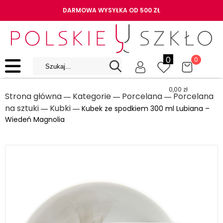
DARMOWA WYSYŁKA OD 500 ZŁ
0
0
0,00
zł
Strona główna
Kategorie
Porcelana
Porcelana
―
―
―
na sztuki
Kubki
―
― Kubek ze spodkiem 300 ml Lubiana –
Wiedeń Magnolia