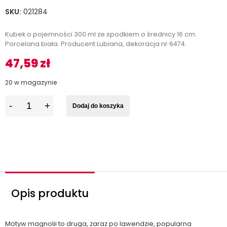
SKU:
021284
Kubek o pojemności 300 ml ze spodkiem o średnicy 16 cm.
Porcelana biała. Producent Lubiana, dekoracja nr 6474.
47,59
zł
20 w magazynie
I
Dodaj do koszyka
l
o
ś
ć
Opis produktu
Motyw magnolii to druga, zaraz po lawendzie, popularna