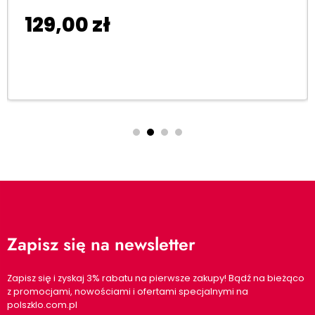
129,00
zł
Dodaj do koszyka
Zapisz się na newsletter
Zapisz się i zyskaj 3% rabatu na pierwsze zakupy! Bądź na bieżąco
z promocjami, nowościami i ofertami specjalnymi na
polszklo.com.pl