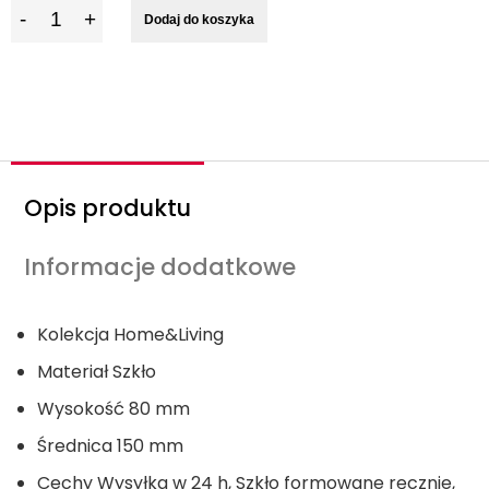
I
Dodaj do koszyka
l
o
ś
ć
Opis produktu
Informacje dodatkowe
Kolekcja
Home&Living
Materiał
Szkło
Wysokość
80 mm
Średnica
150 mm
Cechy
Wysyłka w 24 h, Szkło formowane ręcznie,