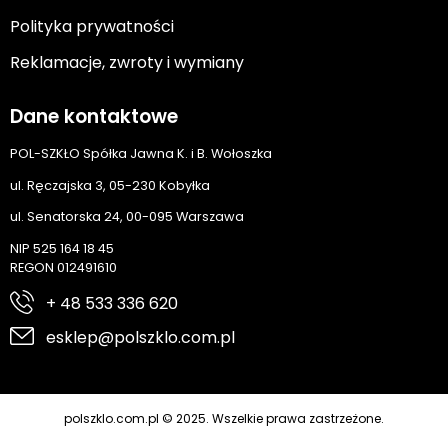
Polityka prywatności
Reklamacje, zwroty i wymiany
Dane kontaktowe
POL-SZKŁO Spółka Jawna K. i B. Wołoszka
ul. Ręczajska 3, 05-230 Kobyłka
ul. Senatorska 24, 00-095 Warszawa
NIP 525 164 18 45
REGON 012491610
+ 48 533 336 620
esklep@polszklo.com.pl
polszklo.com.pl © 2025. Wszelkie prawa zastrzeżone.
Cyber.pl
Realizacja: