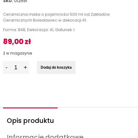
SKU:
012591
Ceramiczna miska o pojemności 500 ml od Zakładów
Ceramicznych Bolesławiec w dekoracji 41.
Forma: 848, Dekoracja: 41, Gatunek: I
89,00
zł
2 w magazynie
I
Dodaj do koszyka
l
o
ś
ć
Opis produktu
Informacje dodatkowe