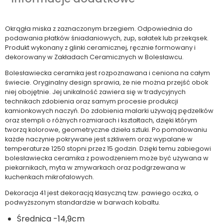
Okrągła miska z zaznaczonym brzegiem. Odpowiednia do
podawania płatków śniadaniowych, zup, sałatek lub przekąsek.
Produkt wykonany z glinki ceramicznej, ręcznie formowany i
dekorowany w Zakładach Ceramicznych w Bolesławcu.
Bolesławiecka ceramika jest rozpoznawana i ceniona na całym
świecie. Oryginalny design sprawia, że nie można przejść obok
niej obojętnie. Jej unikalność zawiera się w tradycyjnych
technikach zdobienia oraz samym procesie produkcji
kamionkowych naczyń. Do zdobienia malarki używają pędzelków
oraz stempli o różnych rozmiarach i kształtach, dzięki którym
tworzą kolorowe, geometryczne dzieła sztuki. Po pomalowaniu
każde naczynie pokrywane jest szkliwem oraz wypalane w
temperaturze 1250 stopni przez 15 godzin. Dzięki temu zabiegowi
bolesławiecka ceramika z powodzeniem może być używana w
piekarnikach, myta w zmywarkach oraz podgrzewana w
kuchenkach mikrofalowych.
Dekoracja 41 jest dekoracją klasyczną tzw. pawiego oczka, o
podwyższonym standardzie w barwach kobaltu.
Średnica -14,9cm