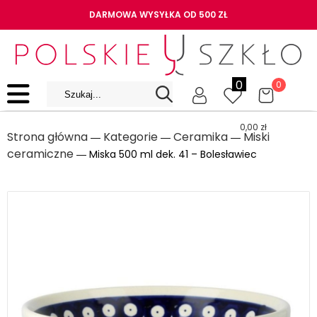
DARMOWA WYSYŁKA OD 500 ZŁ
0
0
0,00
zł
Strona główna
Kategorie
Ceramika
Miski
―
―
―
ceramiczne
― Miska 500 ml dek. 41 – Bolesławiec