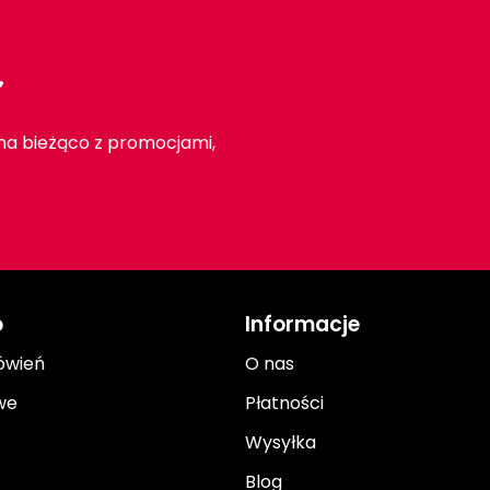
r
 na bieżąco z promocjami,
o
Informacje
ówień
O nas
we
Płatności
Wysyłka
Blog