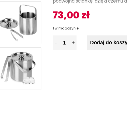
podwójną ściankę, dzięki czemu 
73,00
zł
1 w magazynie
I
Dodaj do kosz
l
o
ś
ć