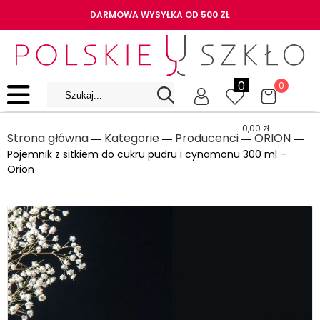
DARMOWA WYSYŁKA OD 500 ZŁ
0
0
0,00
zł
Strona główna
Kategorie
Producenci
ORION
―
―
―
―
Pojemnik z sitkiem do cukru pudru i cynamonu 300 ml –
Orion