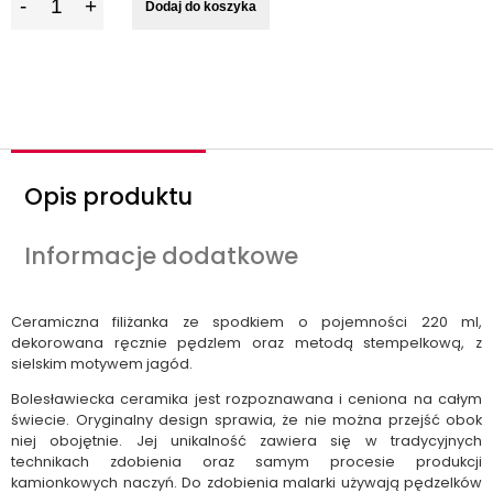
Dodaj do koszyka
l
o
ś
ć
Opis produktu
Informacje dodatkowe
Ceramiczna filiżanka ze spodkiem o pojemności 220 ml,
dekorowana ręcznie pędzlem oraz metodą stempelkową, z
sielskim motywem jagód.
Bolesławiecka ceramika jest rozpoznawana i ceniona na całym
świecie. Oryginalny design sprawia, że nie można przejść obok
niej obojętnie. Jej unikalność zawiera się w tradycyjnych
technikach zdobienia oraz samym procesie produkcji
kamionkowych naczyń. Do zdobienia malarki używają pędzelków