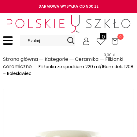
DARMOWA WYSYŁKA OD 500 ZŁ
0
0
0,00
zł
Strona główna
Kategorie
Ceramika
Filiżanki
―
―
―
ceramiczne
― Filiżanka ze spodkiem 220 ml/16cm dek. 1208
– Bolesławiec