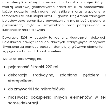
oraz stempli o różnych rozmiarach i kształtach, dzięki którym
tworzą kolorowe, geometryczne dzieła sztuki. Po pomalowaniu
każde naczynie pokrywane jest szkliwem oraz wypalane w
temperaturze 1250 stopni przez 15 godzin. Dzięki temu zabiegowi
bolesławiecka ceramika z powodzeniem może być używana w
piekarnikach, myta w zmywarkach oraz podgrzewana w
kuchenkach mikrofalowych.
Dekoracja 1208 – Jagody to jedna z klasycznych dekoracji
Bolesławca nawiązująca do dawnych, tradycyjnych motywów.
Stworzona za pomocą pędzla i stempli, jej głównym elementem
są jagody w barwach kobaltu i zieleni.
Warto zwrócić uwagę na:
pojemność filiżanki: 220 ml
dekoracja tradycyjna, zdobiona pędzlem i
stempelkami
do zmywarki i do mikrofalówki
możliwość dokupienia innych elementów w tej
samej dekoracji.