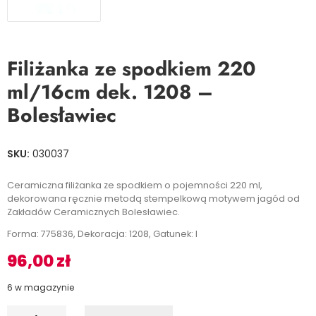
Filiżanka ze spodkiem 220
ml/16cm dek. 1208 –
Bolesławiec
SKU:
030037
Ceramiczna filiżanka ze spodkiem o pojemności 220 ml,
dekorowana ręcznie metodą stempelkową motywem jagód od
Zakładów Ceramicznych Bolesławiec.
Forma: 775836, Dekoracja: 1208, Gatunek: I
96,00
zł
6 w magazynie
I