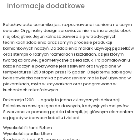
Informacje dodatkowe
Bolesławiecka ceramika jest rozpoznawana i ceniona na całym
świecie. Oryginalny design sprawia, że nie można przejść obok
niej obojętnie. Jej unikalność zawiera się w tradycyjnych
technikach zdobienia oraz samym procesie produkcji
kamionkowych naczyń. Do zdobienia malarki używają pędzelków
oraz stempli o różnych rozmiarach i kształtach, dzięki którym
tworzą kolorowe, geometryczne dzieła sztuki. Po pomalowaniu
każde naczynie pokrywane jest szkliwem oraz wypalane w
temperaturze 1250 stopni przez 15 godzin. Dzięki temu zabiegowi
bolesławiecka ceramika z powodzeniem może być używana w
piekarnikach, myta w zmywarkach oraz podgrzewana w
kuchenkach mikrofalowych.
Dekoracja 1208 – Jagody to jedna z klasycznych dekoracji
Bolesławca nawiązująca do dawnych, tradycyjnych motywów.
Stworzona za pomocą pędzla i stempli, jej głównym elementem
są jagody w barwach kobaltu i zieleni.
Wysokość filiżanki 5,4cm
Wysokość spodka 1,6cm
Średnica filiżanki 8,2 cm wraz z uchem