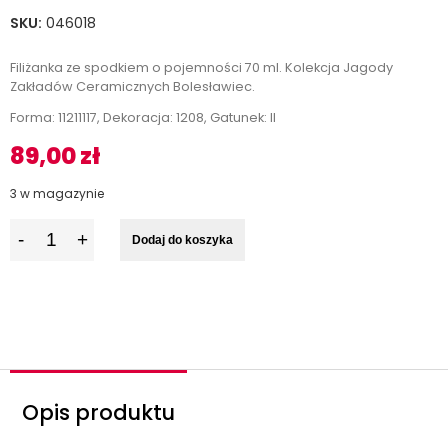
SKU:
046018
Filiżanka ze spodkiem o pojemności 70 ml. Kolekcja Jagody
Zakładów Ceramicznych Bolesławiec.
Forma: 11211117, Dekoracja: 1208, Gatunek: II
89,00
zł
3 w magazynie
I
Dodaj do koszyka
l
o
ś
ć
Opis produktu