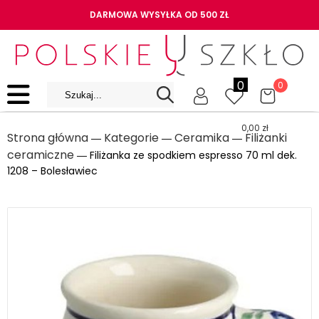
DARMOWA WYSYŁKA OD 500 ZŁ
0
0
0,00
zł
Strona główna
Kategorie
Ceramika
Filiżanki
―
―
―
ceramiczne
― Filiżanka ze spodkiem espresso 70 ml dek.
1208 – Bolesławiec