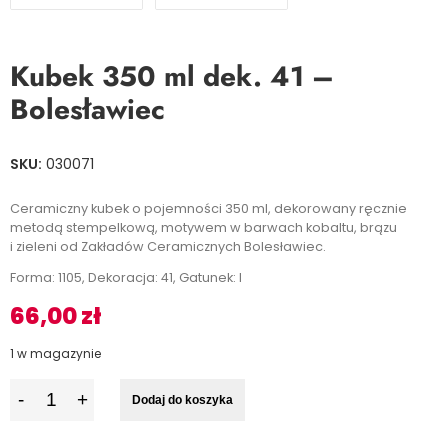
Kubek 350 ml dek. 41 –
Bolesławiec
SKU:
030071
Ceramiczny kubek o pojemności 350 ml, dekorowany ręcznie
metodą stempelkową, motywem w barwach kobaltu, brązu
i zieleni od Zakładów Ceramicznych Bolesławiec.
Forma: 1105, Dekoracja: 41, Gatunek: I
66,00
zł
1 w magazynie
I
Dodaj do koszyka
l
o