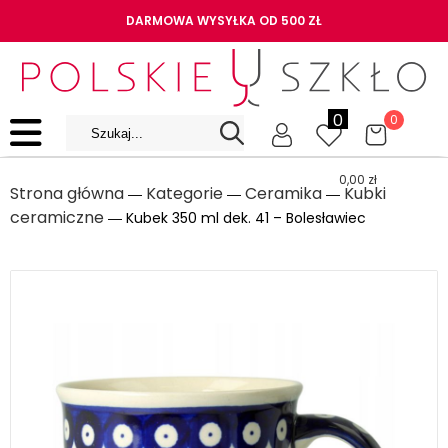
DARMOWA WYSYŁKA OD 500 ZŁ
0
0
0,00
zł
Strona główna
Kategorie
Ceramika
Kubki
―
―
―
ceramiczne
― Kubek 350 ml dek. 41 – Bolesławiec