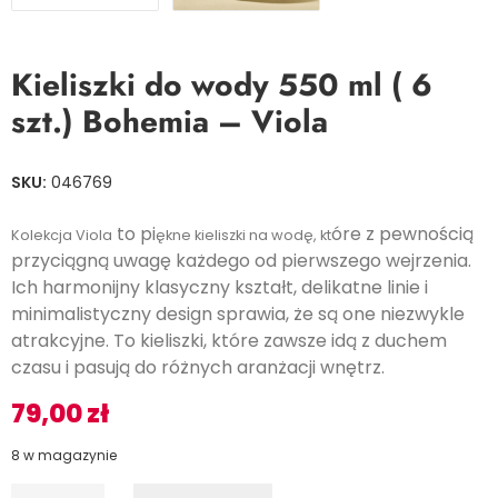
Kieliszki do wody 550 ml ( 6
szt.) Bohemia – Viola
SKU:
046769
to pi
óre z pewnością
Kolekcja Viola
ękne kieliszki na wodę, kt
przyciągną uwagę każdego od pierwszego wejrzenia.
Ich harmonijny klasyczny kształt, delikatne linie i
minimalistyczny design sprawia, że są one niezwykle
atrakcyjne. To kieliszki, które zawsze idą z duchem
czasu i pasują do różnych aranżacji wnętrz.
79,00
zł
8 w magazynie
I