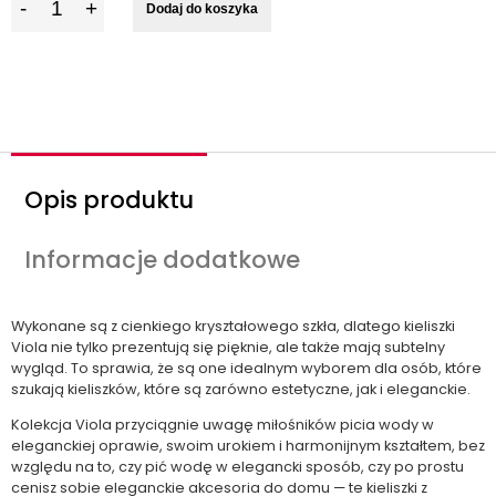
Dodaj do koszyka
l
o
ś
ć
Opis produktu
Informacje dodatkowe
Wykonane są z cienkiego kryształowego szkła, dlatego kieliszki
Viola nie tylko prezentują się pięknie, ale także mają subtelny
wygląd. To sprawia, że są one idealnym wyborem dla osób, które
szukają kieliszków, które są zarówno estetyczne, jak i eleganckie.
Kolekcja Viola przyciągnie uwagę miłośników picia wody w
eleganckiej oprawie, swoim urokiem i harmonijnym kształtem, bez
względu na to, czy pić wodę w elegancki sposób, czy po prostu
cenisz sobie eleganckie akcesoria do domu — te kieliszki z