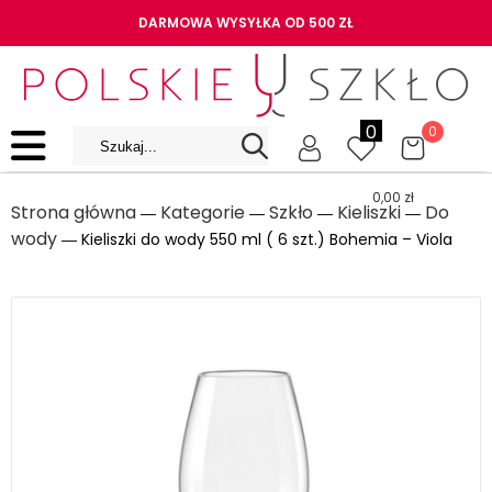
DARMOWA WYSYŁKA OD 500 ZŁ
0
0
0,00
zł
Strona główna
Kategorie
Szkło
Kieliszki
Do
―
―
―
―
wody
― Kieliszki do wody 550 ml ( 6 szt.) Bohemia – Viola