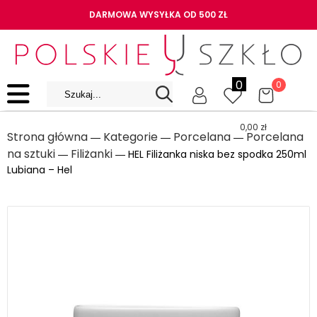
DARMOWA WYSYŁKA OD 500 ZŁ
0
0
0,00
zł
Strona główna
Kategorie
Porcelana
Porcelana
―
―
―
na sztuki
Filiżanki
―
― HEL Filiżanka niska bez spodka 250ml
Lubiana – Hel