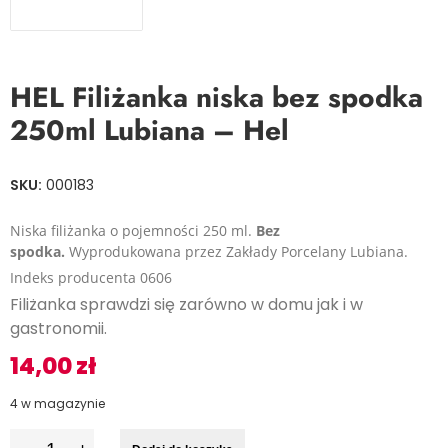
HEL Filiżanka niska bez spodka
250ml Lubiana – Hel
SKU:
000183
Niska filiżanka o pojemności 250 ml.
Bez
spodka.
Wyprodukowana przez Zakłady Porcelany Lubiana.
Indeks producenta 0606
Filiżanka sprawdzi się zarówno w domu jak i w
gastronomii.
14,00
zł
4 w magazynie
I