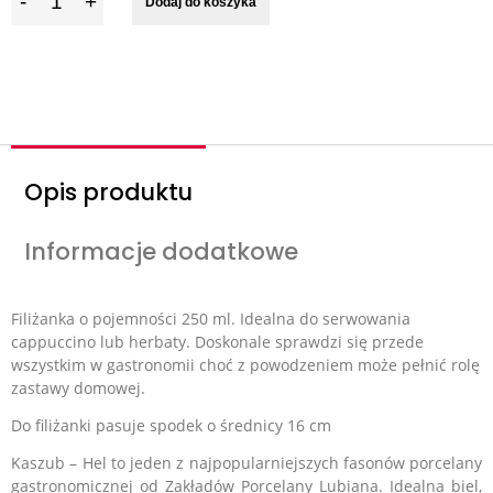
Dodaj do koszyka
l
o
ś
ć
Opis produktu
Informacje dodatkowe
Filiżanka o pojemności 250 ml. Idealna do serwowania
cappuccino lub herbaty. Doskonale sprawdzi się przede
wszystkim w gastronomii choć z powodzeniem może pełnić rolę
zastawy domowej.
Do filiżanki pasuje spodek o średnicy 16 cm
Kaszub – Hel to jeden z najpopularniejszych fasonów porcelany
gastronomicznej od Zakładów Porcelany Lubiana. Idealna biel,