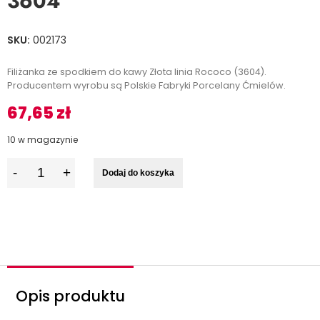
3604
SKU:
002173
Filiżanka ze spodkiem do kawy Złota linia Rococo (3604).
Producentem wyrobu są Polskie Fabryki Porcelany Ćmielów.
67,65
zł
10 w magazynie
I
Dodaj do koszyka
l
o
ś
ć
Opis produktu