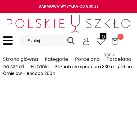
DARMOWA WYSYŁKA OD 500 ZŁ
0
0
0,00
zł
Strona główna
Kategorie
Porcelana
Porcelana
―
―
―
na sztuki
Filiżanki
―
― Filiżanka ze spodkiem 330 ml / 16 cm
Ćmielów – Rococo 3604