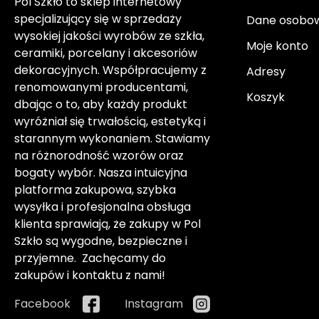
Pol Szkło to sklep internetowy
specjalizujący się w sprzedaży
Dane osobo
wysokiej jakości wyrobów ze szkła,
Moje konto
ceramiki, porcelany i akcesoriów
dekoracyjnych. Współpracujemy z
Adresy
renomowanymi producentami,
Koszyk
dbając o to, aby każdy produkt
wyróżniał się trwałością, estetyką i
starannym wykonaniem. Stawiamy
na różnorodność wzorów oraz
bogaty wybór. Nasza intuicyjna
platforma zakupowa, szybka
wysyłka i profesjonalna obsługa
klienta sprawiają, że zakupy w Pol
Szkło są wygodne, bezpieczne i
przyjemne. Zachęcamy do
zakupów i kontaktu z nami!
Facebook
Instagram