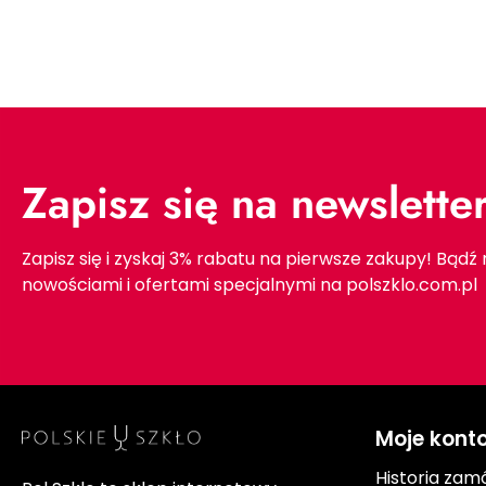
Zapisz się na newslette
Zapisz się i zyskaj 3% rabatu na pierwsze zakupy! Bądź
nowościami i ofertami specjalnymi na polszklo.com.pl
Moje kont
Historia zam