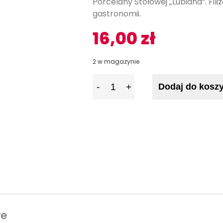
Porcelany Stołowej „Lubiana”. Fil
gastronomii.
16,00
zł
2 w magazynie
I
Dodaj do kosz
l
o
ś
ć
we