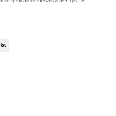
iżanka sprawdzi się zarówno w domu jak i w
yka