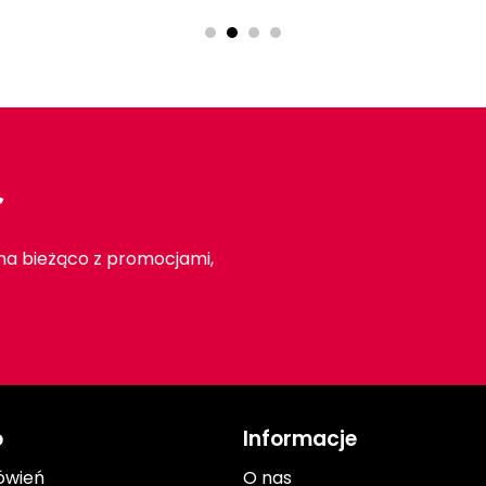
r
 na bieżąco z promocjami,
o
Informacje
ówień
O nas