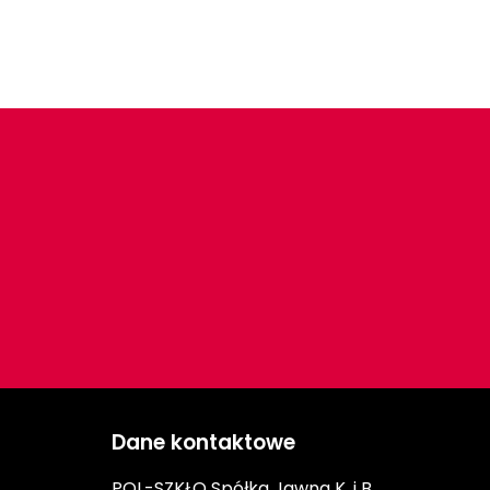
Dane kontaktowe
POL-SZKŁO Spółka Jawna K. i B.