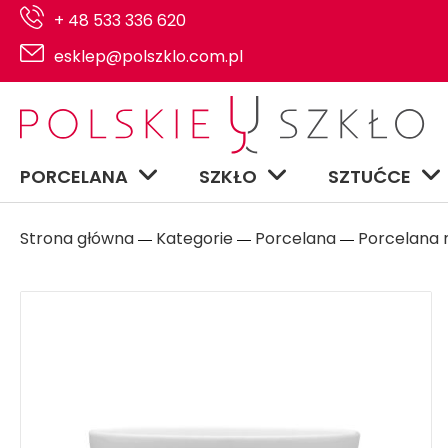
+ 48 533 336 620
esklep@polszklo.com.pl
PORCELANA
SZKŁO
SZTUĆCE
Strona główna
Kategorie
Porcelana
Porcelana n
―
―
―