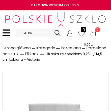
DARMOWA WYSYŁKA OD 500 ZŁ
0
0
0,00
zł
Strona główna
Kategorie
Porcelana
Porcelana
―
―
―
na sztuki
Filiżanki
―
― Filiżanka ze spodkiem 0,25 L / 14,5
cm Lubiana – Victoria