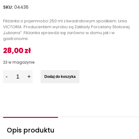
SKU:
04436
Filiżanka o pojemności 250 ml z kwadratowym spodkiem. Linia
VICTORIA. Producentem wyrobu są Zakłady Porcelany Stołowej
„Lubiana”. Filiżanka sprawdzi się zarówno w domu jak i w
gastronomii.
28,00
zł
23 w magazynie
I
Dodaj do koszyka
l
o
ś
ć
Opis produktu