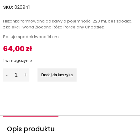
SKU:
020941
Filiżanka formowana do kawy o pojemności 220 ml, bez spodka,
z kolekcji Iwona Złocona Róża Porcelany Chodzież.
Pasuje spodek Iwona 14 cm.
64,00
zł
1 w magazynie
I
Dodaj do koszyka
l
o
ś
ć
Opis produktu