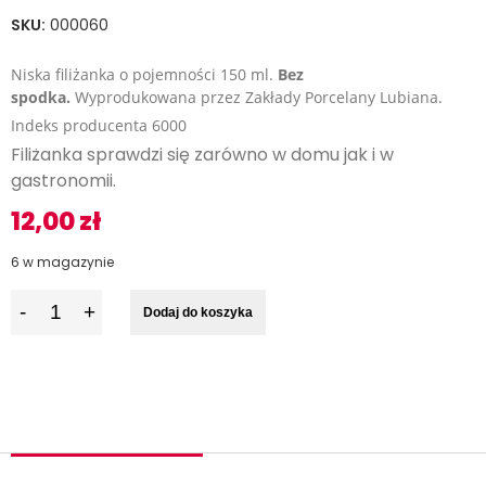
SKU:
000060
Niska filiżanka o pojemności 150 ml.
Bez
spodka.
Wyprodukowana przez Zakłady Porcelany Lubiana.
Indeks producenta 6000
Filiżanka sprawdzi się zarówno w domu jak i w
gastronomii.
12,00
zł
6 w magazynie
I
Dodaj do koszyka
l
o
ś
ć