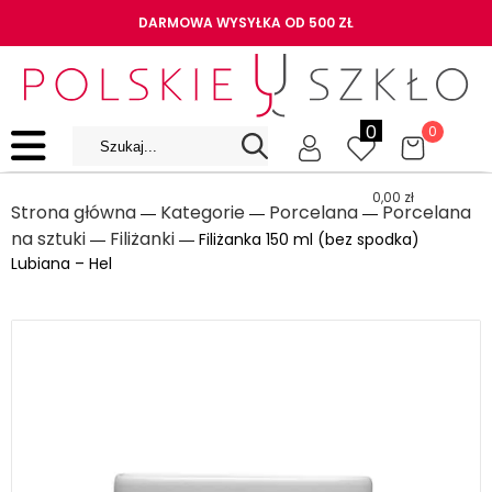
DARMOWA WYSYŁKA OD 500 ZŁ
0
0
0,00
zł
Strona główna
Kategorie
Porcelana
Porcelana
―
―
―
na sztuki
Filiżanki
―
― Filiżanka 150 ml (bez spodka)
Lubiana – Hel