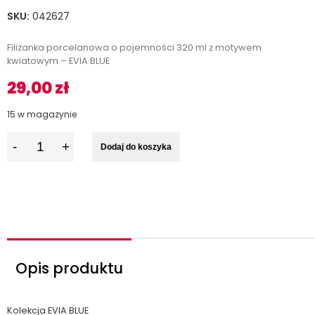
SKU:
042627
Filiżanka porcelanowa o pojemności 320 ml z motywem
kwiatowym – EVIA BLUE
29,00
zł
15 w magazynie
I
Dodaj do koszyka
l
o
ś
ć
Opis produktu
Kolekcja EVIA BLUE