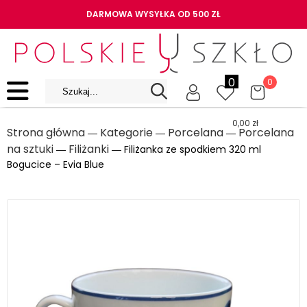
DARMOWA WYSYŁKA OD 500 ZŁ
0
0
0,00
zł
Strona główna
Kategorie
Porcelana
Porcelana
―
―
―
na sztuki
Filiżanki
―
― Filiżanka ze spodkiem 320 ml
Bogucice – Evia Blue