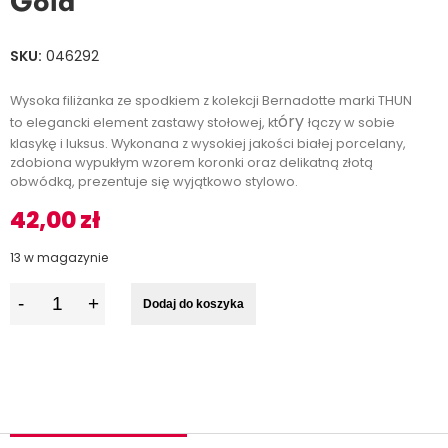
Gold
SKU:
046292
Wysoka filiżanka ze spodkiem z kolekcji Bernadotte marki THUN
óry
to elegancki element zastawy stołowej, kt
łączy w sobie
klasykę i luksus. Wykonana z wysokiej jakości białej porcelany,
zdobiona wypukłym wzorem koronki oraz delikatną złotą
obwódką, prezentuje się wyjątkowo stylowo.
42,00
zł
13 w magazynie
I
Dodaj do koszyka
l
o
ś
ć