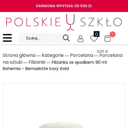
DARMOWA WYSYŁKA OD 500 ZŁ
0
0
0,00
zł
Strona główna
Kategorie
Porcelana
Porcelana
―
―
―
na sztuki
Filiżanki
―
― Filiżanka ze spodkiem 90 ml
Bohemia – Bernadotte Ivory Gold