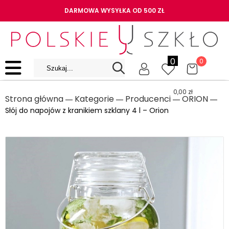
DARMOWA WYSYŁKA OD 500 ZŁ
0
0
0,00
zł
Strona główna
Kategorie
Producenci
ORION
―
―
―
―
Słój do napojów z kranikiem szklany 4 l – Orion