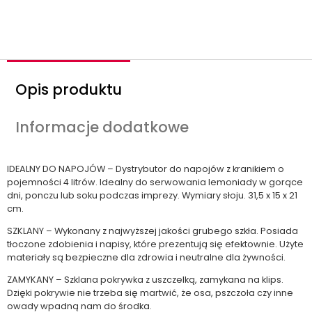
ś
ć
Opis produktu
Informacje dodatkowe
IDEALNY DO NAPOJÓW – Dystrybutor do napojów z kranikiem o
pojemności 4 litrów. Idealny do serwowania lemoniady w gorące
dni, ponczu lub soku podczas imprezy. Wymiary słoju. 31,5 x 15 x 21
cm.
SZKLANY – Wykonany z najwyższej jakości grubego szkła. Posiada
tłoczone zdobienia i napisy, które prezentują się efektownie. Użyte
materiały są bezpieczne dla zdrowia i neutralne dla żywności.
ZAMYKANY – Szklana pokrywka z uszczelką, zamykana na klips.
Dzięki pokrywie nie trzeba się martwić, że osa, pszczoła czy inne
owady wpadną nam do środka.