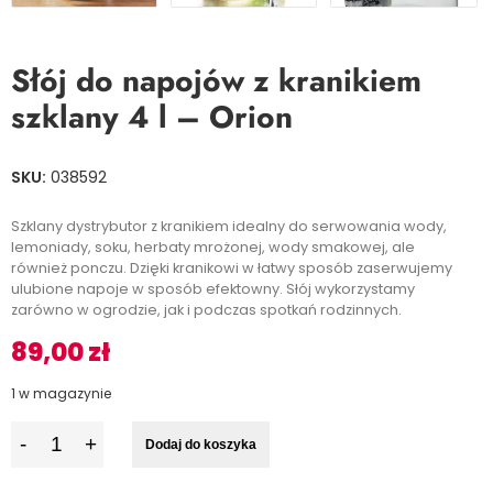
Słój do napojów z kranikiem
szklany 4 l – Orion
SKU:
038592
Szklany dystrybutor z kranikiem idealny do serwowania wody,
lemoniady, soku, herbaty mrożonej, wody smakowej, ale
również ponczu. Dzięki kranikowi w łatwy sposób zaserwujemy
ulubione napoje w sposób efektowny. Słój wykorzystamy
zarówno w ogrodzie, jak i podczas spotkań rodzinnych.
89,00
zł
1 w magazynie
I
Dodaj do koszyka
l
o