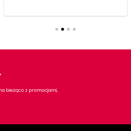
r
 na bieżąco z promocjami,