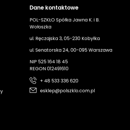
Dane kontaktowe
POL-SZKŁO Spółka Jawna K. i B.
Wołoszka
ul. Ręczajska 3, 05-230 Kobyłka
ul. Senatorska 24, 00-095 Warszawa
NIP 525 164 18 45
REGON 012491610
+ 48 533 336 620
esklep@polszklo.com.pl
ny