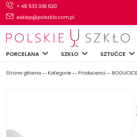
+ 48 533 336 620
esklep@polszklo.com.pl
PORCELANA
SZKŁO
SZTUĆCE
Strona główna
Kategorie
Producenci
BOGUCIC
―
―
―