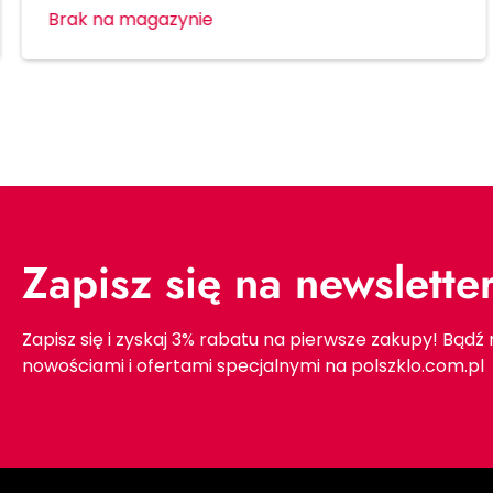
Brak na magazynie
Zapisz się na newslette
Zapisz się i zyskaj 3% rabatu na pierwsze zakupy! Bądź
nowościami i ofertami specjalnymi na polszklo.com.pl