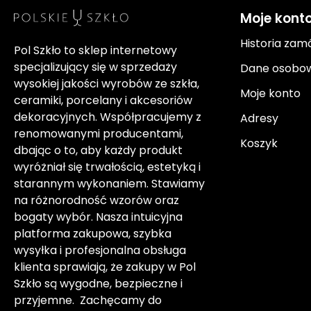
Moje kont
Historia zam
Pol Szkło to sklep internetowy
specjalizujący się w sprzedaży
Dane osobo
wysokiej jakości wyrobów ze szkła,
Moje konto
ceramiki, porcelany i akcesoriów
dekoracyjnych. Współpracujemy z
Adresy
renomowanymi producentami,
Koszyk
dbając o to, aby każdy produkt
wyróżniał się trwałością, estetyką i
starannym wykonaniem. Stawiamy
na różnorodność wzorów oraz
bogaty wybór. Nasza intuicyjna
platforma zakupowa, szybka
wysyłka i profesjonalna obsługa
klienta sprawiają, że zakupy w Pol
Szkło są wygodne, bezpieczne i
przyjemne. Zachęcamy do