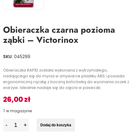
Obieraczka czarna pozioma
ząbki – Victorinox
SKU:
045299
Obieraczka RAPID została wykonana z wytrzymałego,
nadającego się do mycia w zmywarce plastiku ABS i posiada
ergonomiczną rączkę z boczną końcówką do wycinania oczek z
warzyw. Idealnie nadaje się do cięcia w paseczki.
26,00
zł
7 w magazynie
I
Dodaj do koszyka
l
o