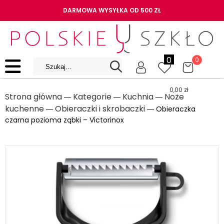
DARMOWA WYSYŁKA OD 500 ZŁ
0
0
0,00
zł
Strona główna
Kategorie
Kuchnia
Noże
―
―
―
kuchenne
Obieraczki i skrobaczki
―
― Obieraczka
czarna pozioma ząbki – Victorinox