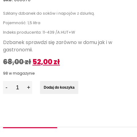
Szklany dzbanek do soków i napojów z dziurką.
Pojemność: 1,5 litra
Indeks producenta: 11-439 /A.HUT+W
Dzbanek sprawdzi się zarówno w domu jak i w
gastronomii.
68,00
zł
52,00
zł
98 w magazynie
I
Dodaj do koszyka
l
o
ś
ć