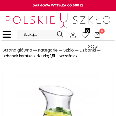
DARMOWA WYSYŁKA OD 500 ZŁ
0
0
0,00
zł
Strona główna
Kategorie
Szkło
Dzbanki
―
―
―
―
Dzbanek karafka z dziurką 1,5l – Wrześniak