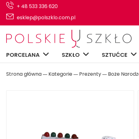
+ 48 533 336 620
esklep@polszklo.com.pl
PORCELANA
SZKŁO
SZTUĆCE
Strona główna
Kategorie
Prezenty
Boże Narodz
―
―
―