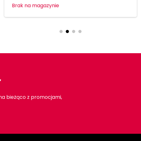
Brak na magazynie
r
 na bieżąco z promocjami,