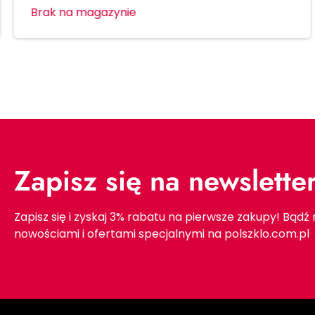
Brak na magazynie
Zapisz się na newslette
Zapisz się i zyskaj 3% rabatu na pierwsze zakupy! Bądź
nowościami i ofertami specjalnymi na polszklo.com.pl