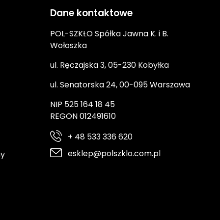
Dane kontaktowe
POL-SZKŁO Spółka Jawna K. i B.
Wołoszka
ul. Ręczajska 3, 05-230 Kobyłka
ul. Senatorska 24, 00-095 Warszawa
NIP 525 164 18 45
REGON 012491610
+ 48 533 336 620
esklep@polszklo.com.pl
ny