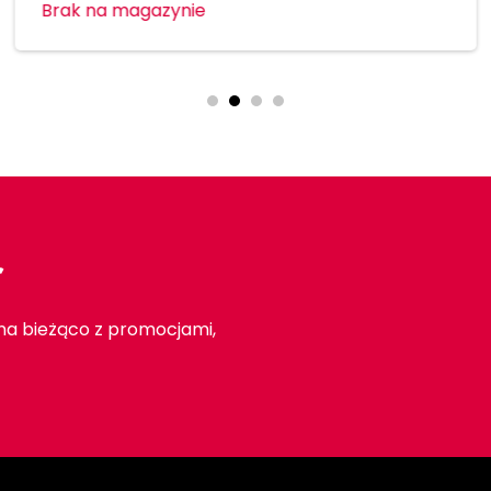
Brak na magazynie
r
 na bieżąco z promocjami,