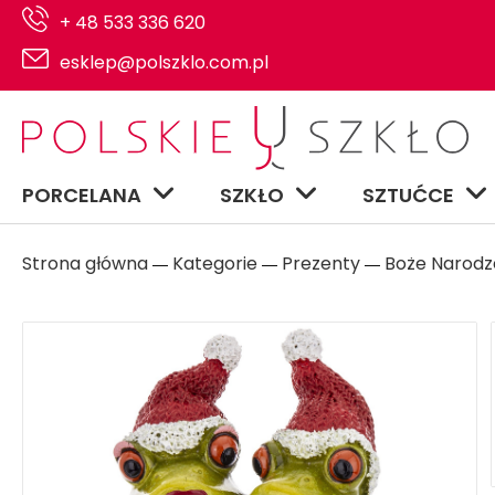
+ 48 533 336 620
esklep@polszklo.com.pl
PORCELANA
SZKŁO
SZTUĆCE
Strona główna
Kategorie
Prezenty
Boże Narodz
―
―
―