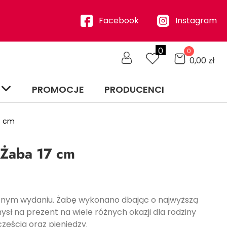
Facebook
Instagram
0
0
0,00
zł
PROMOCJE
PRODUCENCI
7 cm
 Żaba 17 cm
znym wydaniu. Żabę wykonano dbając o najwyższą
sł na prezent na wiele różnych okazji dla rodziny
częścia oraz pieniędzy.