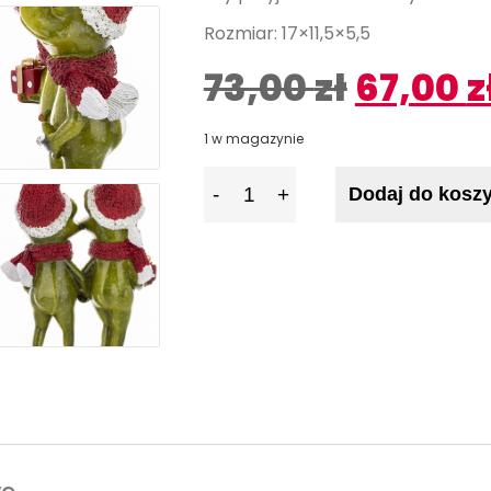
Rozmiar: 17×11,5×5,5
73,00
zł
67,00
z
1 w magazynie
I
Dodaj do kosz
l
o
ś
ć