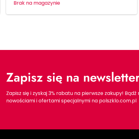
Brak na magazynie
Zapisz się na newslette
Zapisz się i zyskaj 3% rabatu na pierwsze zakupy! Bądź
nowościami i ofertami specjalnymi na polszklo.com.pl