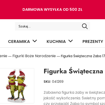
DARMOWA WYSYŁKA OD 500 ZŁ
CERAMIKA
KUCHNIA
PREZENTY
enie
Figurki Boże Narodzenie
―
― Figurka Świąteczna Żaba 1
Figurka Świąteczna
SKU:
041269
Zabawna figurka żaby w świątec
jakość wykończenia. Świetny pomy
czy przyjaciół. Żaba to symbol sz