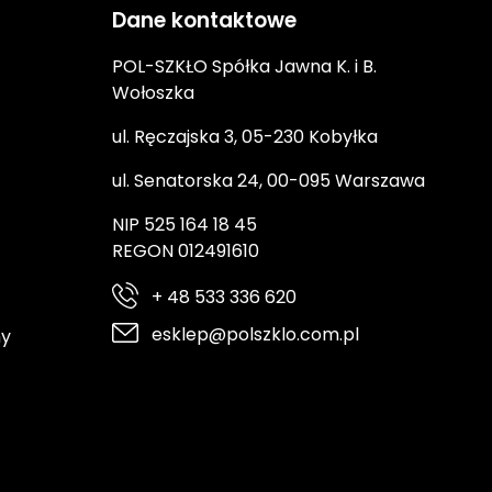
Dane kontaktowe
POL-SZKŁO Spółka Jawna K. i B.
Wołoszka
ul. Ręczajska 3, 05-230 Kobyłka
ul. Senatorska 24, 00-095 Warszawa
NIP 525 164 18 45
REGON 012491610
+ 48 533 336 620
esklep@polszklo.com.pl
ny