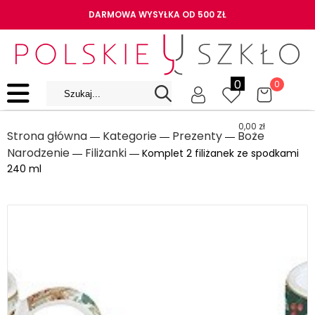
DARMOWA WYSYŁKA OD 500 ZŁ
0
0
0,00
zł
Strona główna
Kategorie
Prezenty
Boże
―
―
―
Narodzenie
Filiżanki
―
― Komplet 2 filiżanek ze spodkami
240 ml