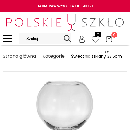
DARMOWA WYSYŁKA OD 500 ZŁ
0
0
0,00
zł
Strona główna
Kategorie
―
― Świecznik szklany 33,5cm