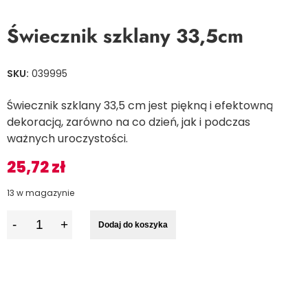
Świecznik szklany 33,5cm
SKU:
039995
Świecznik szklany 33,5 cm jest piękną i efektowną
dekoracją, zarówno na co dzień, jak i podczas
ważnych uroczystości.
25,72
zł
13 w magazynie
I
Dodaj do koszyka
l
o
ś
ć