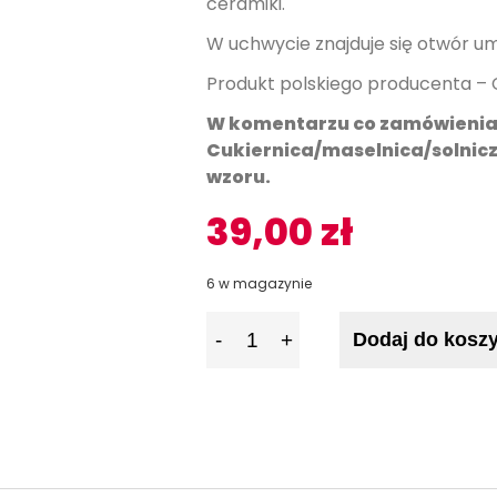
ceramiki.
W uchwycie znajduje się otwór um
Produkt polskiego producenta – 
W komentarzu co zamówienia 
Cukiernica/maselnica/solnic
wzoru.
39,00
zł
6 w magazynie
I
Dodaj do kosz
l
o
ś
ć