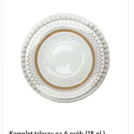
Komplet talerzy na 6 osób (18 el.)