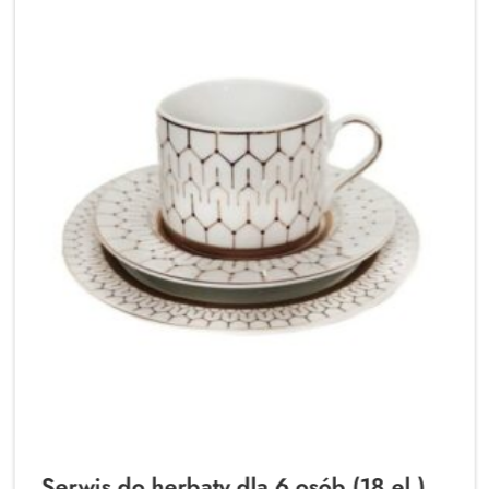
Serwis do herbaty dla 6 osób (18 el.)