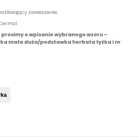
ożliwiający zawieszenie.
Cermol.
prosimy o wpisanie wybranego wzoru –
zka mała duża/podstawka herbata łyżka i nr
yka