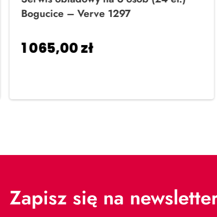
Bogucice – Verve 1297
1 065,00
zł
Dodaj do koszyka
Zapisz się na newslette