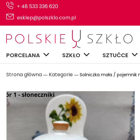
+ 48 533 336 620
esklep@polszklo.com.pl
PORCELANA
SZKŁO
SZTUĆCE
Strona główna
Kategorie
―
― Solniczka mała / pojemnik 