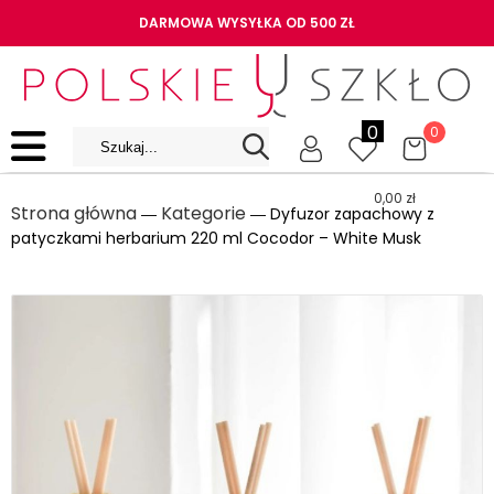
DARMOWA WYSYŁKA OD 500 ZŁ
0
0
0,00
zł
Strona główna
Kategorie
―
― Dyfuzor zapachowy z
patyczkami herbarium 220 ml Cocodor – White Musk