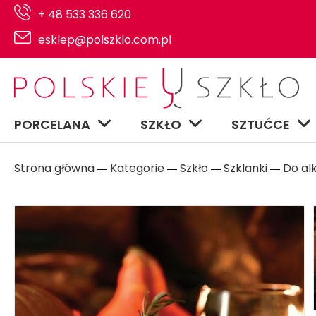
+ 48 533 336 620
esklep@polszklo.com.pl
PORCELANA
SZKŁO
SZTUĆCE
Strona główna
Kategorie
Szkło
Szklanki
Do al
―
―
―
―