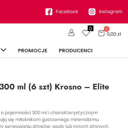
Facebook
Instagram
0
0
0,00
zł
PROMOCJE
PRODUCENCI
300 ml (6 szt) Krosno – Elite
te o pojemności 300 ml i charakterystycznym
ają się miłośnikom gustownego minimalizmu.
zy serwowaniu drinków, wody lub innych zimnych