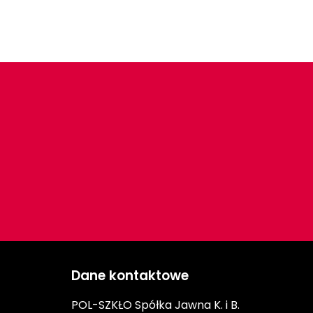
Dane kontaktowe
POL-SZKŁO Spółka Jawna K. i B.