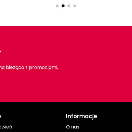
r
 na bieżąco z promocjami,
o
Informacje
ówień
O nas