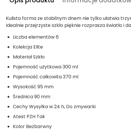
Opis produktu
Informacje dodatko
Kulista forma ze stabilnym dnem nie tylko ułatwia tr
Idealnie przejrzyste szkło pięknie rozprasza światło i 
Liczba elementów
6
Kolekcja
Elite
Materiał
Szkło
Pojemność użytkowa
300 ml
Pojemność całkowita
370 ml
Wysokość
95 mm
Średnica
90 mm
Cechy
Wysyłka w 24 h, Do zmywarki
Atest PZH
Tak
Kolor
Bezbarwny