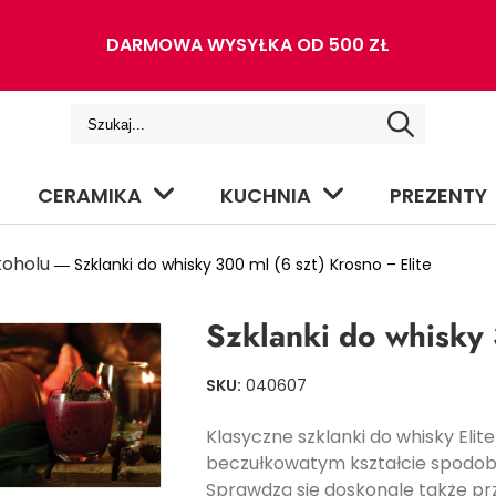
DARMOWA WYSYŁKA OD 500 ZŁ
CERAMIKA
KUCHNIA
PREZENTY
koholu
― Szklanki do whisky 300 ml (6 szt) Krosno – Elite
Szklanki do whisky 
SKU:
040607
Klasyczne szklanki do whisky Eli
beczułkowatym kształcie spodob
Sprawdzą się doskonale także pr