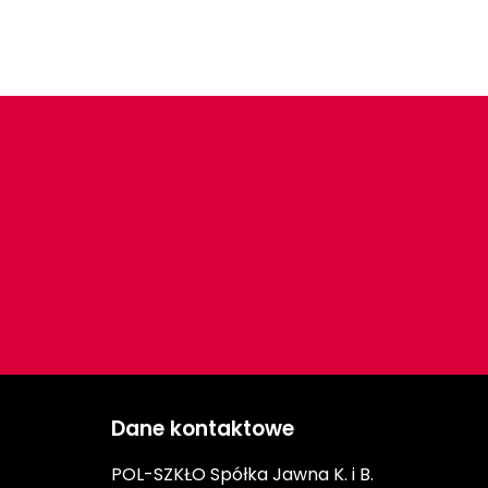
Dane kontaktowe
POL-SZKŁO Spółka Jawna K. i B.