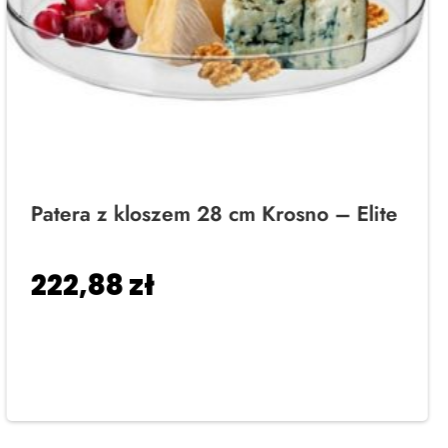
Patera z kloszem 28 cm Krosno – Elite
222,88
zł
Dodaj do koszyka