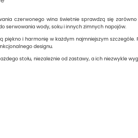
we
wania czerwonego wina świetnie sprawdzą się zarówno p
do serwowania wody, soku i innych zimnych napojów.
ą piękno i harmonię w każdym najmniejszym szczególe. Pr
unkcjonalnego designu.
każdego stołu, niezależnie od zastawy, a ich niezwykle