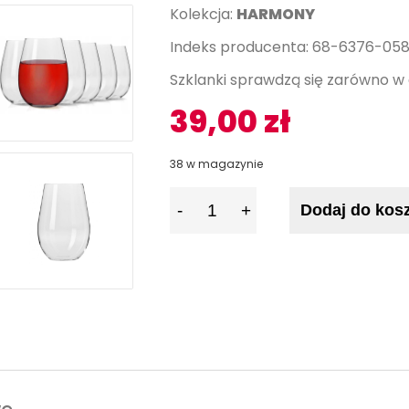
Kolekcja:
HARMONY
Indeks producenta: 68-6376-05
Szklanki sprawdzą się zarówno w 
39,00
zł
38 w magazynie
I
Dodaj do kos
l
o
ś
ć