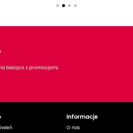
r
 na bieżąco z promocjami,
o
Informacje
ówień
O nas