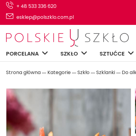
+ 48 533 336 620
esklep@polszklo.com.pl
PORCELANA
SZKŁO
SZTUĆCE
Strona główna
Kategorie
Szkło
Szklanki
Do al
―
―
―
―