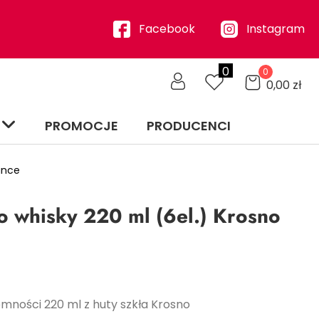
Facebook
Instagram
0
0
0,00
zł
PROMOCJE
PRODUCENCI
ance
o whisky 220 ml (6el.) Krosno
emności 220 ml z huty szkła Krosno