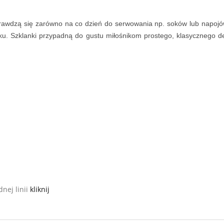
Sprawdzą się zarówno na co dzień do serwowania np. soków lub napoj
ku. Szklanki przypadną do gustu miłośnikom prostego, klasycznego de
dnej linii
kliknij