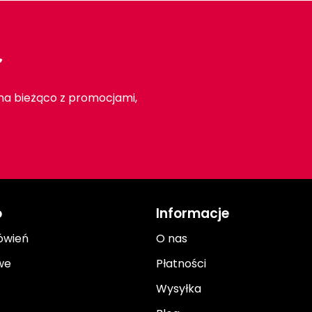
r
 na bieżąco z promocjami,
o
Informacje
ówień
O nas
we
Płatności
Wysyłka