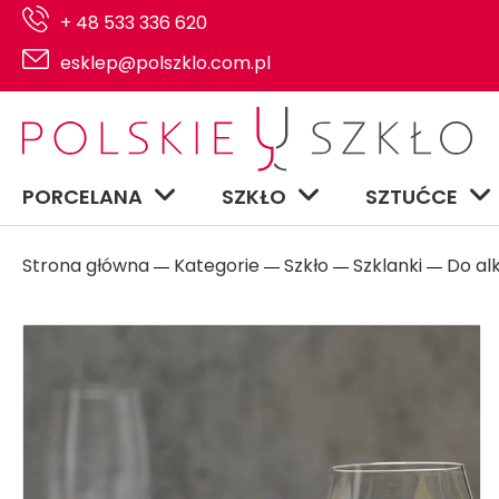
+ 48 533 336 620
esklep@polszklo.com.pl
PORCELANA
SZKŁO
SZTUĆCE
Strona główna
Kategorie
Szkło
Szklanki
Do al
―
―
―
―