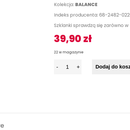
Kolekcja:
BALANCE
Indeks producenta: 68-2482-02
Szklanki sprawdzą się zarówno w 
39,90
zł
22 w magazynie
I
Dodaj do kos
l
o
ś
ć
we