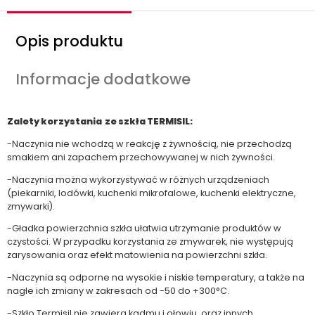
Opis produktu
Informacje dodatkowe
Zalety korzystania ze szkła TERMISIL:
-Naczynia nie wchodzą w reakcję z żywnością, nie przechodzą
smakiem ani zapachem przechowywanej w nich żywności.
-Naczynia można wykorzystywać w różnych urządzeniach
(piekarniki, lodówki, kuchenki mikrofalowe, kuchenki elektryczne,
zmywarki).
-Gładka powierzchnia szkła ułatwia utrzymanie produktów w
czystości. W przypadku korzystania ze zmywarek, nie występują
zarysowania oraz efekt matowienia na powierzchni szkła.
-Naczynia są odporne na wysokie i niskie temperatury, a także na
nagłe ich zmiany w zakresach od -50 do +300°C.
-Szkło Termisil nie zawiera kadmu i ołowiu, oraz innych