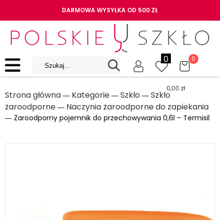
DARMOWA WYSYŁKA OD 500 ZŁ
0
0
0,00
zł
Strona główna
Kategorie
Szkło
Szkło
―
―
―
żaroodporne
Naczynia żaroodporne do zapiekania
―
― Żaroodporny pojemnik do przechowywania 0,6l – Termisil