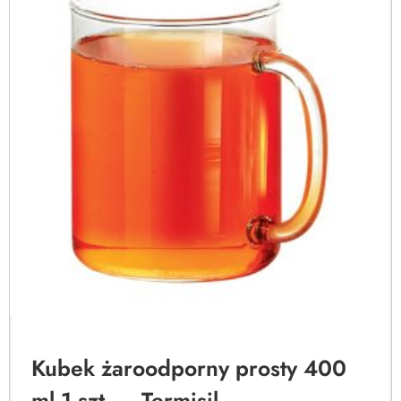
Kubek żaroodporny prosty 400
ml 1 szt. – Termisil