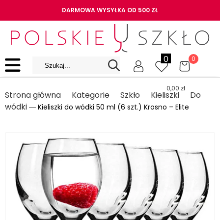
DARMOWA WYSYŁKA OD 500 ZŁ
0
0
0,00
zł
Strona główna
Kategorie
Szkło
Kieliszki
Do
―
―
―
―
wódki
― Kieliszki do wódki 50 ml (6 szt.) Krosno – Elite