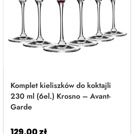
Komplet kieliszków do koktajli
230 ml (6el.) Krosno – Avant-
Garde
129,00
zł