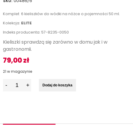
SKU:
00486/6
Komplet 6 kieliszków do wódki na nóżce o pojemności 50 ml.
Kolekcja:
ELITE
Indeks producenta: 57-8235-0050
Kieliszki sprawdzą się zarówno w domu jak i w
gastronomii.
79,00
zł
21 w magazynie
I
Dodaj do koszyka
l
o
ś
ć