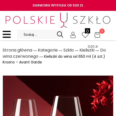
DARMOWA WYSYŁKA OD 500 ZŁ
0
0
0,00
zł
Strona główna
Kategorie
Szkło
Kieliszki
Do
―
―
―
―
wina czerwonego
― Kieliszki do wina xxl 650 ml (4 szt.)
Krosno – Avant Garde