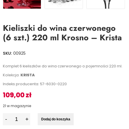
Kieliszki do wina czerwonego
(6 szt.) 220 ml Krosno – Krista
SKU:
00925
Komplet 6 kieliszków do wina czerwonego o pojemności 220 ml.
Kolekcja:
KRISTA
Indeks producenta: 57-6030-0220
109,00
zł
21 w magazynie
I
Dodaj do koszyka
l