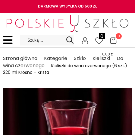
DARMOWA WYSYŁKA OD 500 ZŁ
0
0
0,00
zł
Strona główna
Kategorie
Szkło
Kieliszki
Do
―
―
―
―
wina czerwonego
― Kieliszki do wina czerwonego (6 szt.)
220 ml Krosno – Krista