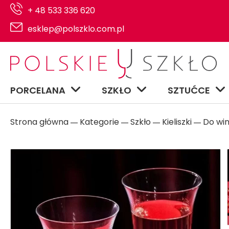
+ 48 533 336 620
esklep@polszklo.com.pl
PORCELANA
SZKŁO
SZTUĆCE
Strona główna
Kategorie
Szkło
Kieliszki
Do win
―
―
―
―