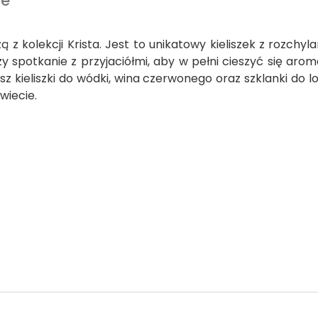
we
ą z kolekcji Krista. Jest to unikatowy kieliszek z rozch
 czy spotkanie z przyjaciółmi, aby w pełni cieszyć się 
esz kieliszki do wódki, wina czerwonego oraz szklanki do l
wiecie.