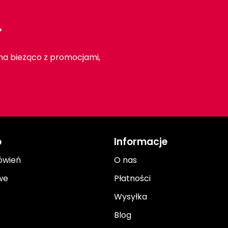
r
 na bieżąco z promocjami,
o
Informacje
ówień
O nas
we
Płatności
Wysyłka
Blog