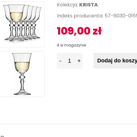
Kolekcja:
KRISTA
Indeks producenta: 57-6030-015
109,00
zł
4 w magazynie
I
Dodaj do kosz
l
o
ś
ć