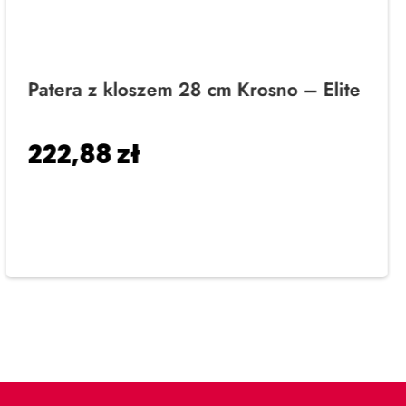
Patera z kloszem 28 cm Krosno – Elite
222,88
zł
Dodaj do koszyka