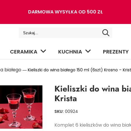
DARMOWA WYSYŁKA OD 500 ZŁ
CERAMIKA
KUCHNIA
PREZENTY
a białego
― Kieliszki do wina białego 150 ml (6szt) Krosno – Kris
Kieliszki do wina b
Krista
SKU:
00924
Komplet 6 kieliszków do wina bia