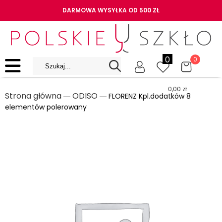
DARMOWA WYSYŁKA OD 500 ZŁ
0
0
0,00
zł
Strona główna
ODISO
―
― FLORENZ Kpl.dodatków 8
elementów polerowany