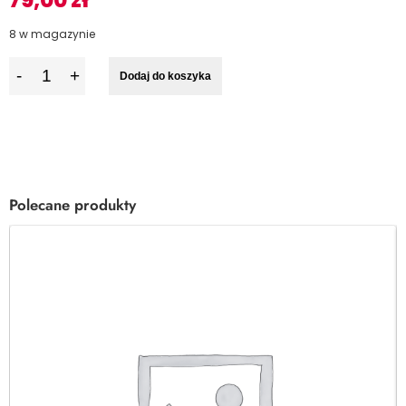
79,00
zł
8 w magazynie
I
Dodaj do koszyka
l
o
ś
ć
Polecane produkty