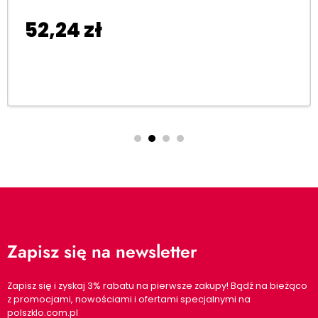
52,24
zł
Dodaj do koszyka
Zapisz się na newsletter
Zapisz się i zyskaj 3% rabatu na pierwsze zakupy! Bądź na bieżąco
z promocjami, nowościami i ofertami specjalnymi na
polszklo.com.pl