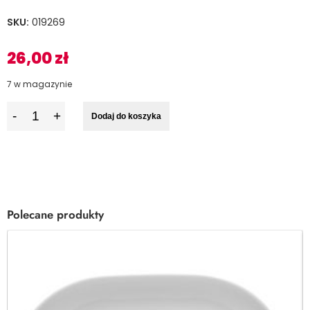
SKU:
019269
26,00
zł
7 w magazynie
I
Dodaj do koszyka
l
o
ś
ć
Polecane produkty