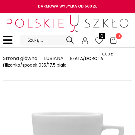
DARMOWA WYSYŁKA OD 500 ZŁ
0
0
0,00
zł
Strona główna
LUBIANA
―
― BEATA/DOROTA
Filiżanka/spodek 035/17,5 biała