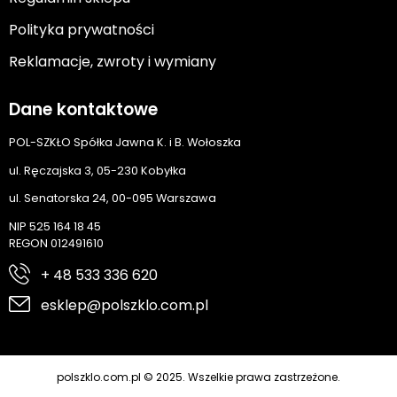
Polityka prywatności
Reklamacje, zwroty i wymiany
Dane kontaktowe
POL-SZKŁO Spółka Jawna K. i B. Wołoszka
ul. Ręczajska 3, 05-230 Kobyłka
ul. Senatorska 24, 00-095 Warszawa
NIP 525 164 18 45
REGON 012491610
+ 48 533 336 620
esklep@polszklo.com.pl
polszklo.com.pl © 2025. Wszelkie prawa zastrzeżone.
Cyber.pl
Realizacja: