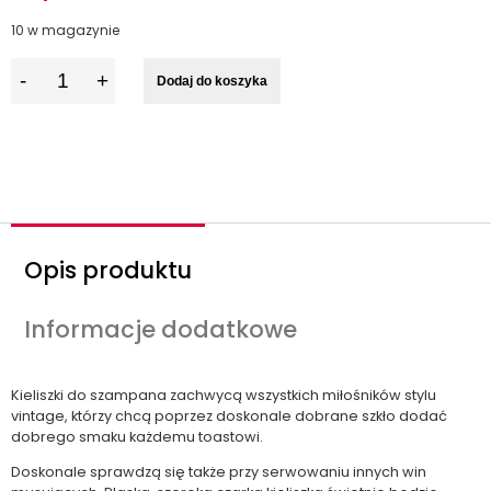
10 w magazynie
I
Dodaj do koszyka
l
o
ś
ć
Opis produktu
Informacje dodatkowe
Kieliszki do szampana zachwycą wszystkich miłośników stylu
vintage, którzy chcą poprzez doskonale dobrane szkło dodać
dobrego smaku każdemu toastowi.
Doskonale sprawdzą się także przy serwowaniu innych win