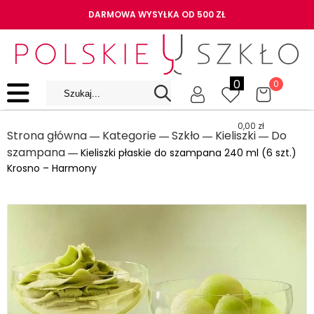
DARMOWA WYSYŁKA OD 500 ZŁ
0
0
0,00
zł
Strona główna
Kategorie
Szkło
Kieliszki
Do
―
―
―
―
szampana
― Kieliszki płaskie do szampana 240 ml (6 szt.)
Krosno – Harmony