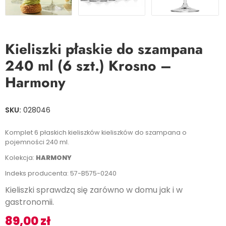
Kieliszki płaskie do szampana
240 ml (6 szt.) Krosno –
Harmony
SKU:
028046
Komplet 6 płaskich kieliszków kieliszków do szampana o
pojemności 240 ml.
Kolekcja:
HARMONY
Indeks producenta: 57-B575-0240
Kieliszki sprawdzą się zarówno w domu jak i w
gastronomii.
89,00
zł