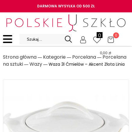
DARMOWA WYSYŁKA OD 500 ZŁ
0
0
0,00
zł
Strona główna
Kategorie
Porcelana
Porcelana
―
―
―
na sztuki
Wazy
―
― Waza 3l Ćmielów – Akcent Złota Linia