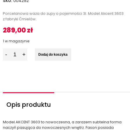
SKU:
004292
Porcelanowa waza do zupy o pojemności 3l. Model Akcent 3603
z fabryki Ćmielów.
289,00
zł
1 w magazynie
I
Dodaj do koszyka
l
o
ś
ć
Opis produktu
Model AKCENT 3603 to nowoczesna, a zarazem subtelna forma
naczyń pasująca do nowoczesnych wnętrz. Fason posiada