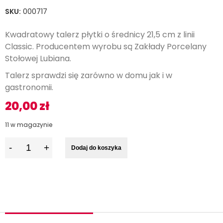
SKU:
000717
Kwadratowy talerz płytki o średnicy 21,5 cm z linii
Classic.
Producentem wyrobu są Zakłady Porcelany
Stołowej Lubiana.
Talerz sprawdzi się zarówno w domu jak i w
gastronomii.
20,00
zł
11 w magazynie
I
Dodaj do koszyka
l
o
ś
ć