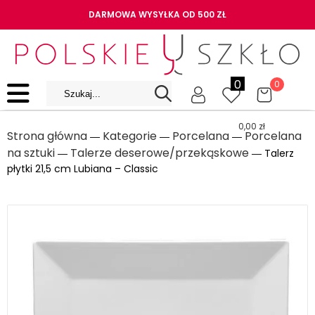
DARMOWA WYSYŁKA OD 500 ZŁ
0
0
0,00
zł
Strona główna
Kategorie
Porcelana
Porcelana
―
―
―
na sztuki
Talerze deserowe/przekąskowe
―
― Talerz
płytki 21,5 cm Lubiana – Classic