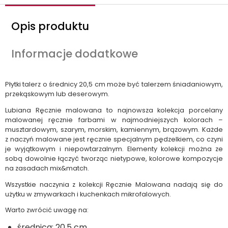
Opis produktu
Informacje dodatkowe
Płytki talerz o średnicy 20,5 cm może być talerzem śniadaniowym,
przekąskowym lub deserowym.
Lubiana Ręcznie malowana to najnowsza kolekcja porcelany
malowanej ręcznie farbami w najmodniejszych kolorach –
musztardowym, szarym, morskim, kamiennym, brązowym. Każde
z naczyń malowane jest ręcznie specjalnym pędzelkiem, co czyni
je wyjątkowym i niepowtarzalnym. Elementy kolekcji można ze
sobą dowolnie łączyć tworząc nietypowe, kolorowe kompozycje
na zasadach mix&match.
Wszystkie naczynia z kolekcji Ręcznie Malowana nadają się do
użytku w zmywarkach i kuchenkach mikrofalowych.
Warto zwrócić uwagę na:
średnica: 20,5 cm