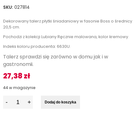
SKU:
027814
Dekorowany talerz płytki śniadaniowy w fasonie Boss o średnicy
20,5 cm.
Pochodzi z kolekcji Lubiany Ręcznie malowana, kolor kremowy.
Indeks koloru producenta: 6630U.
Talerz sprawdzi się zarówno w domu jak i w
gastronomii.
27,38
zł
44 w magazynie
I
Dodaj do koszyka
l
o
ś
ć