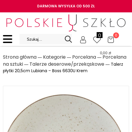
DARMOWA WYSYŁKA OD 500 ZŁ
0
0
0,00
zł
Strona główna
Kategorie
Porcelana
Porcelana
―
―
―
na sztuki
Talerze deserowe/przekąskowe
―
― Talerz
płytki 20,5cm Lubiana – Boss 6630U Krem