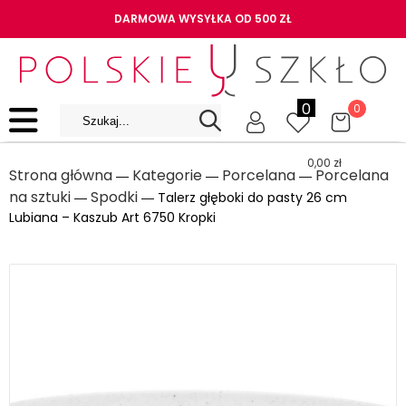
DARMOWA WYSYŁKA OD 500 ZŁ
0
0
0,00
zł
Strona główna
Kategorie
Porcelana
Porcelana
―
―
―
na sztuki
Spodki
―
― Talerz głęboki do pasty 26 cm
Lubiana – Kaszub Art 6750 Kropki