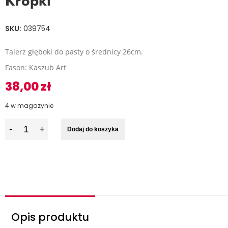
Kropki
SKU:
039754
Talerz głęboki do pasty o średnicy 26cm.
Fason: Kaszub Art
38,00
zł
4 w magazynie
I
Dodaj do koszyka
l
o
ś
ć
Opis produktu