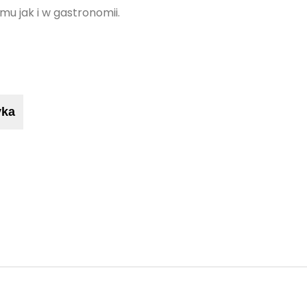
u jak i w gastronomii.
yka