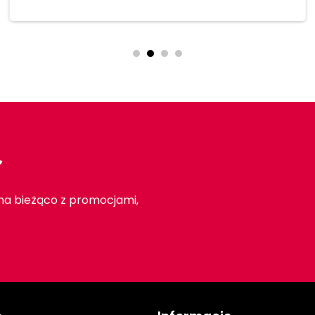
r
 na bieżąco z promocjami,