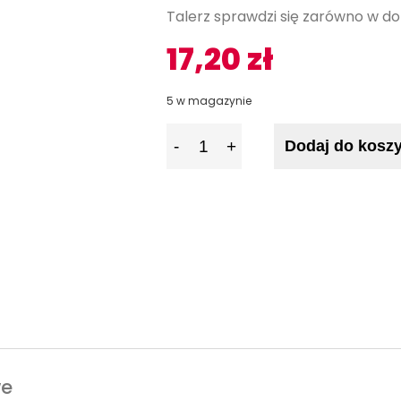
Talerz sprawdzi się zarówno w dom
17,20
zł
5 w magazynie
I
Dodaj do kosz
l
o
ś
ć
we