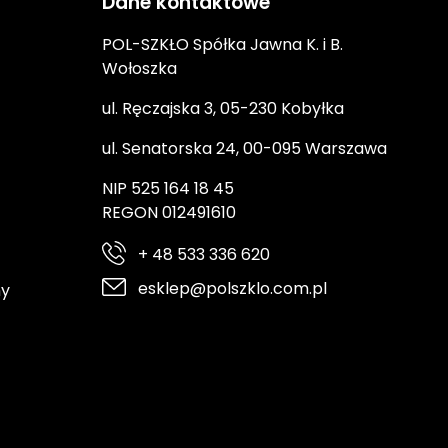
Dane kontaktowe
POL-SZKŁO Spółka Jawna K. i B.
Wołoszka
ul. Ręczajska 3, 05-230 Kobyłka
ul. Senatorska 24, 00-095 Warszawa
NIP 525 164 18 45
REGON 012491610
+ 48 533 336 620
esklep@polszklo.com.pl
ny