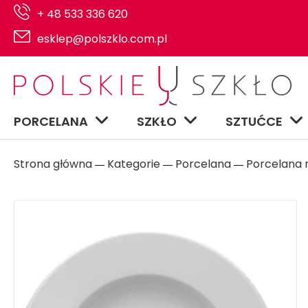
+ 48 533 336 620
esklep@polszklo.com.pl
PORCELANA
SZKŁO
SZTUĆCE
Strona główna
Kategorie
Porcelana
Porcelana n
―
―
―