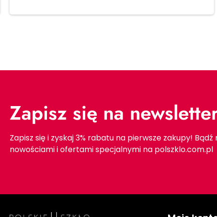
Zapisz się na newslette
Zapisz się i zyskaj 3% rabatu na pierwsze zakupy! Bądź
nowościami i ofertami specjalnymi na polszklo.com.pl