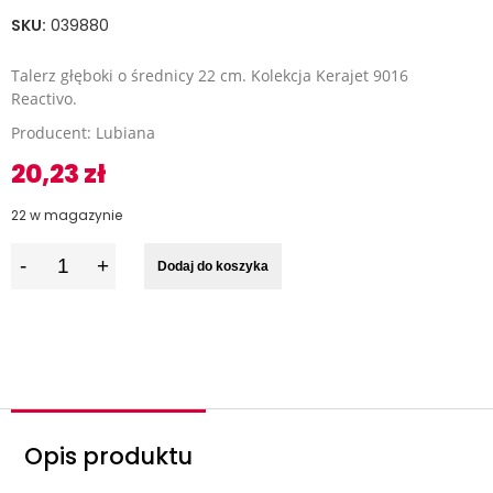
SKU:
039880
Talerz głęboki o średnicy 22 cm. Kolekcja Kerajet 9016
Reactivo.
Producent: Lubiana
20,23
zł
22 w magazynie
I
Dodaj do koszyka
l
o
ś
ć
Opis produktu