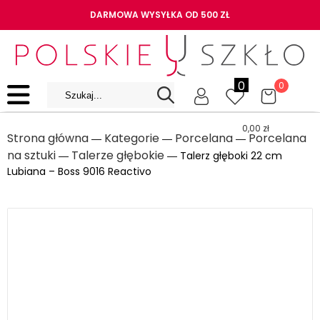
DARMOWA WYSYŁKA OD 500 ZŁ
0
0
0,00
zł
Strona główna
Kategorie
Porcelana
Porcelana
―
―
―
na sztuki
Talerze głębokie
―
― Talerz głęboki 22 cm
Lubiana – Boss 9016 Reactivo