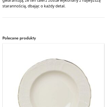
gwarantują, że ten talerz został wykonany z najwyższą
starannością, dbając o każdy detal.
Polecane produkty