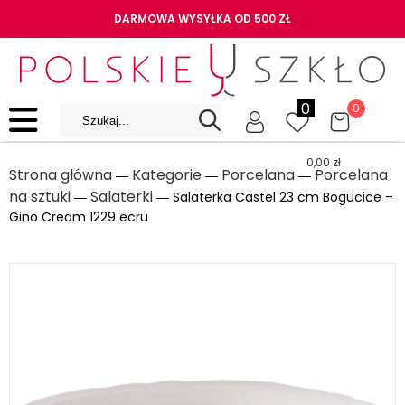
DARMOWA WYSYŁKA OD 500 ZŁ
0
0
0,00
zł
Strona główna
Kategorie
Porcelana
Porcelana
―
―
―
na sztuki
Salaterki
―
― Salaterka Castel 23 cm Bogucice –
Gino Cream 1229 ecru