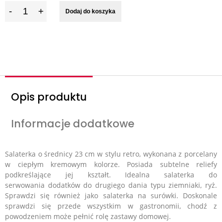
I
Dodaj do koszyka
l
o
ś
ć
Opis produktu
Informacje dodatkowe
Salaterka o średnicy 23 cm w stylu retro, wykonana z porcelany
w ciepłym kremowym kolorze. Posiada subtelne reliefy
podkreślające jej kształt. Idealna salaterka do
serwowania dodatków do drugiego dania typu ziemniaki, ryż.
Sprawdzi się również jako salaterka na surówki.
Doskonale
sprawdzi się przede wszystkim w gastronomii, chodź z
powodzeniem może pełnić rolę zastawy domowej.