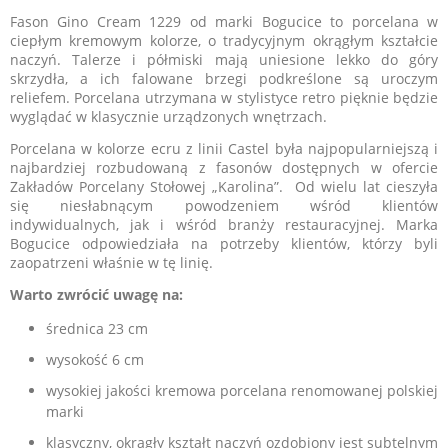
Fason Gino Cream 1229 od marki Bogucice to porcelana w
ciepłym kremowym kolorze, o tradycyjnym okrągłym kształcie
naczyń. Talerze i półmiski mają uniesione lekko do góry
skrzydła, a ich falowane brzegi podkreślone są uroczym
reliefem. Porcelana utrzymana w stylistyce retro pięknie będzie
wyglądać w klasycznie urządzonych wnętrzach.
Porcelana w kolorze ecru z linii Castel była najpopularniejszą i
najbardziej rozbudowaną z fasonów dostępnych w ofercie
Zakładów Porcelany Stołowej „Karolina”. Od wielu lat cieszyła
się niesłabnącym powodzeniem wśród klientów
indywidualnych, jak i wśród branży restauracyjnej. Marka
Bogucice odpowiedziała na potrzeby klientów, którzy byli
zaopatrzeni właśnie w tę linię.
Warto zwrócić uwagę na:
średnica 23 cm
wysokość 6 cm
wysokiej jakości kremowa porcelana renomowanej polskiej
marki
klasyczny, okrągły kształt naczyń ozdobiony jest subtelnym