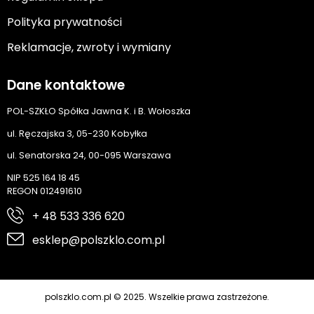
Polityka prywatności
Reklamacje, zwroty i wymiany
Dane kontaktowe
POL-SZKŁO Spółka Jawna K. i B. Wołoszka
ul. Ręczajska 3, 05-230 Kobyłka
ul. Senatorska 24, 00-095 Warszawa
NIP 525 164 18 45
REGON 012491610
+ 48 533 336 620
esklep@polszklo.com.pl
polszklo.com.pl © 2025. Wszelkie prawa zastrzeżone.
Cyber.pl
Realizacja: