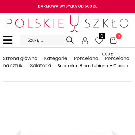
DARMOWA WYSYŁKA OD 500 ZŁ
0
0
0,00
zł
Strona główna
Kategorie
Porcelana
Porcelana
―
―
―
na sztuki
Salaterki
―
― Salaterka 18 cm Lubiana – Classic