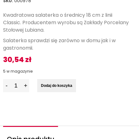
SKU:
000978
Kwadratowa salaterka o średnicy 18 cm z linii
Classic.
Producentem wyrobu są Zakłady Porcelany
Stołowej Lubiana.
Salaterka sprawdzi się zarówno w domu jak i w
gastronomii.
30,54
zł
5 w magazynie
I
Dodaj do koszyka
l
o
ś
ć