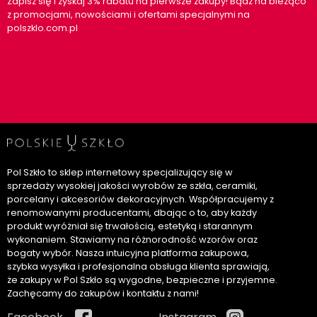
Zapisz się i zyskaj 3% rabatu na pierwsze zakupy! Bądź na bieżąco
z promocjami, nowościami i ofertami specjalnymi na
polszklo.com.pl
Pol Szkło to sklep internetowy specjalizujący się w
sprzedaży wysokiej jakości wyrobów ze szkła, ceramiki,
porcelany i akcesoriów dekoracyjnych. Współpracujemy z
renomowanymi producentami, dbając o to, aby każdy
produkt wyróżniał się trwałością, estetyką i starannym
wykonaniem. Stawiamy na różnorodność wzorów oraz
bogaty wybór. Nasza intuicyjna platforma zakupowa,
szybka wysyłka i profesjonalna obsługa klienta sprawiają,
że zakupy w Pol Szkło są wygodne, bezpieczne i przyjemne.
Zachęcamy do zakupów i kontaktu z nami!