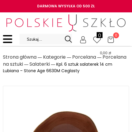
DARMOWA WYSYŁKA OD 500 ZŁ
0
0
0,00
zł
Strona główna
Kategorie
Porcelana
Porcelana
―
―
―
na sztuki
Salaterki
―
― Kpl. 6 sztuk salaterek 14 cm
Lubiana – Stone Age 6630M Ceglasty