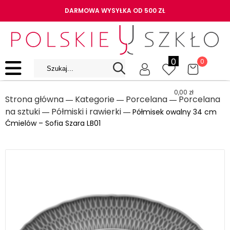
DARMOWA WYSYŁKA OD 500 ZŁ
0
0
0,00
zł
Strona główna
Kategorie
Porcelana
Porcelana
―
―
―
na sztuki
Półmiski i rawierki
―
― Półmisek owalny 34 cm
Ćmielów – Sofia Szara LB01