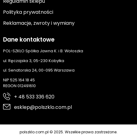
Regulamin sklepu
Polityka prywatności
Reklamacje, zwroty i wymiany
Dane kontaktowe
POL-SZKŁO Spółka Jawna K. i B. Wołoszka
ul. Ręczajska 3, 05-230 Kobyłka
ul. Senatorska 24, 00-095 Warszawa
NIP 525 164 18 45
REGON 012491610
+ 48 533 336 620
esklep@polszklo.com.pl
polszklo.com.pl © 2025. Wszelkie prawa zastrzeżone.