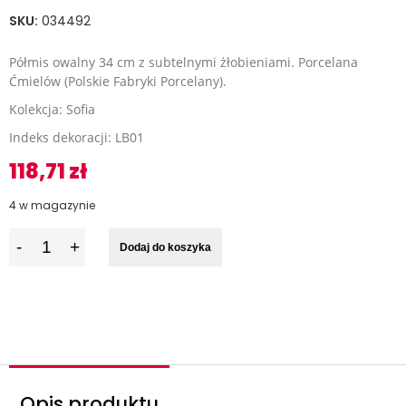
SKU:
034492
Półmis owalny 34 cm z subtelnymi żłobieniami. Porcelana
Ćmielów (Polskie Fabryki Porcelany).
Kolekcja: Sofia
Indeks dekoracji: LB01
118,71
zł
4 w magazynie
I
Dodaj do koszyka
l
o
ś
ć
Opis produktu