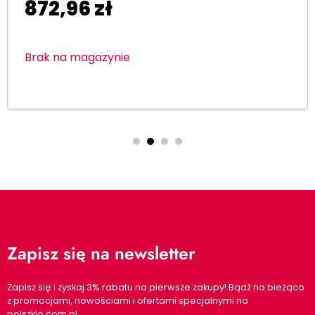
872,96
zł
Brak na magazynie
Zapisz się na newsletter
Zapisz się i zyskaj 3% rabatu na pierwsze zakupy! Bądź na bieżąco
z promocjami, nowościami i ofertami specjalnymi na
polszklo.com.pl