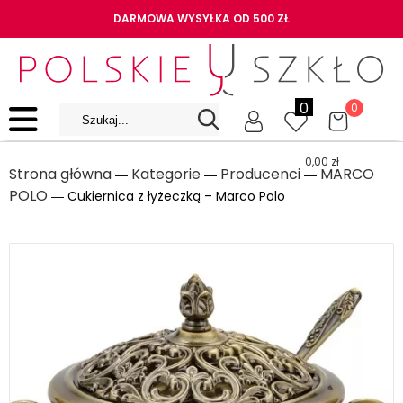
DARMOWA WYSYŁKA OD 500 ZŁ
0
0
0,00
zł
Strona główna
Kategorie
Producenci
MARCO
―
―
―
POLO
― Cukiernica z łyżeczką – Marco Polo