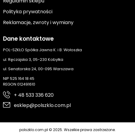
Regulamin sklepu
Polityka prywatności
Reklamacje, zwroty i wymiany
Dane kontaktowe
POL-SZKŁO Spółka Jawna K. i B. Wołoszka
ul. Ręczajska 3, 05-230 Kobyłka
ul. Senatorska 24, 00-095 Warszawa
NIP 525 164 18 45
REGON 012491610
+ 48 533 336 620
esklep@polszklo.com.pl
polszklo.com.pl © 2025. Wszelkie prawa zastrzeżone.