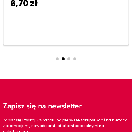
6,70
zł
Dodaj do koszyka
Zapisz się na newsletter
Zapisz się i zyskaj 3% rabatu na pierwsze zakupy! Bądź na bieżąco
z promocjami, nowościami i ofertami specjalnymi na
polszklo.com.pl