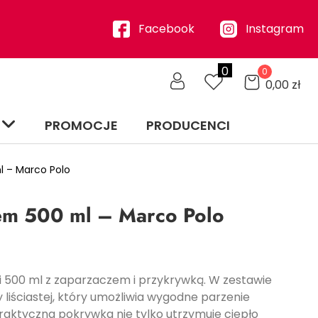
Facebook
Instagram
0
0
0,00
zł
PROMOCJE
PRODUCENCI
 – Marco Polo
em 500 ml – Marco Polo
 500 ml z zaparzaczem i przykrywką. W zestawie
 liściastej, który umożliwia wygodne parzenie
raktyczna pokrywka nie tylko utrzymuje ciepło