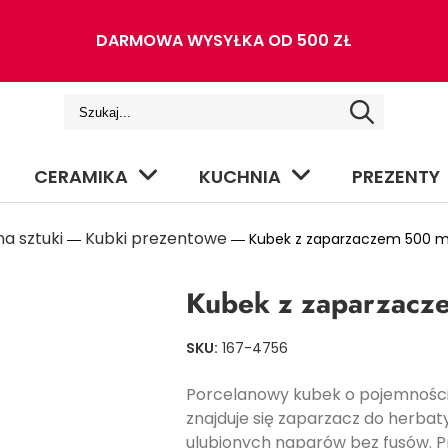
DARMOWA WYSYŁKA OD 500 ZŁ
CERAMIKA
KUCHNIA
PREZENTY
a sztuki
Kubki prezentowe
―
― Kubek z zaparzaczem 500 ml
Kubek z zaparzacz
SKU:
167-4756
Porcelanowy kubek o pojemności
znajduje się zaparzacz do herbaty
ulubionych naparów bez fusów. P