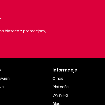
r
 na bieżąco z promocjami,
o
Informacje
ówień
O nas
we
Płatności
Wysyłka
Blog