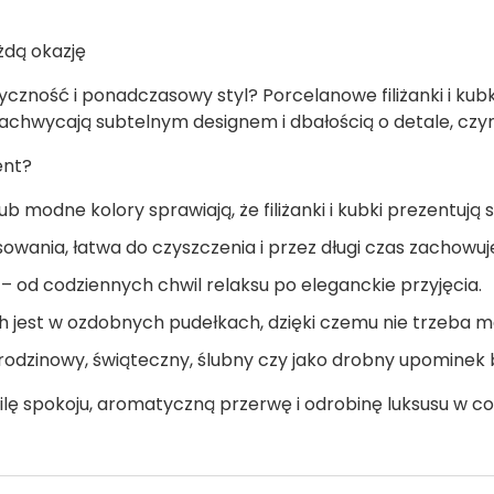
ażdą okazję
tyczność i ponadczasowy styl? Porcelanowe filiżanki i ku
 zachwycają subtelnym designem i dbałością o detale, cz
ent?
b modne kolory sprawiają, że filiżanki i kubki prezentują 
sowania, łatwa do czyszczenia i przez długi czas zachowu
 – od codziennych chwil relaksu po eleganckie przyjęcia.
jest w ozdobnych pudełkach, dzięki czemu nie trzeba m
odzinowy, świąteczny, ślubny czy jako drobny upominek b
wilę spokoju, aromatyczną przerwę i odrobinę luksusu w co