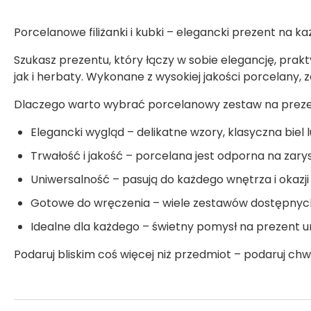
Porcelanowe filiżanki i kubki – elegancki prezent na k
Szukasz prezentu, który łączy w sobie elegancję, prak
jak i herbaty. Wykonane z wysokiej jakości porcelany,
Dlaczego warto wybrać porcelanowy zestaw na prez
Elegancki wygląd – delikatne wzory, klasyczna biel lu
Trwałość i jakość – porcelana jest odporna na zary
Uniwersalność – pasują do każdego wnętrza i okazji
Gotowe do wręczenia – wiele zestawów dostępnych 
Idealne dla każdego – świetny pomysł na prezent ur
Podaruj bliskim coś więcej niż przedmiot – podaruj ch