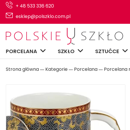
+ 48 533 336 620
esklep@polszklo.com.pl
PORCELANA
SZKŁO
SZTUĆCE
Strona główna
Kategorie
Porcelana
Porcelana n
―
―
―