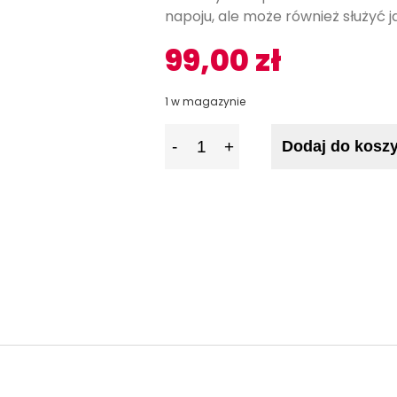
napoju, ale może również służyć 
99,00
zł
1 w magazynie
I
Dodaj do kosz
l
o
ś
ć